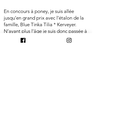
En concours à poney, je suis allée
jusqu’en grand prix avec l’étalon de la
famille, Blue Tinka Tilia * Kerveyer.
N’ayant plus l’âge je suis donc passée à
cheval. Je tourne en épreuve amateur
élite (1m25) et je commence les 130.
”
A côté je valorise les jeunes chevaux.
French Touch
Livraison Gratuite
Service Client
Paiement Sécurisé
Conception et Fabrication
Dès 160€ d'achat
Email & Réseaux Sociaux
Par CB
Française
Service Clients
L'Entreprise
Suivez Nous !
Livraison et retour
Qui sommes nous ?
CGV
Devenir Distributeur
Mentions légales
Devenir Partenaire
Utilisations des cookie
s
Inscrivez vous à notre liste de
Et obtenez 10% de réduction
diffusion